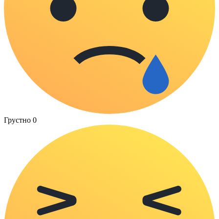
Грустно
0