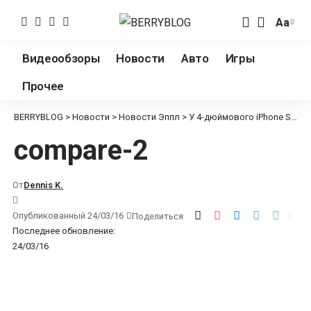
Аа
Измен
разме
Видеообзоры
Новости
Авто
Игры
шрифт
Прочее
BERRYBLOG
>
Новости
>
Новости Эппл
>
У 4-дюймового iPhone SE нет конкурентов на рынке
compare-2
От
Dennis K.
Опубликованный 24/03/16
Поделиться
Последнее обновление:
24/03/16