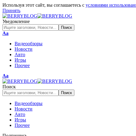
Используя этот сайт, вы соглашаетесь с
условиями использован
Принять
Уведомление
Изменение
Аа
размера
Видеообзоры
шрифта
Новости
Авто
Игры
Прочее
Изменение
Аа
размера
шрифта
Поиск
Видеообзоры
Новости
Авто
Игры
Прочее
Подпишись