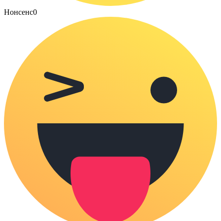
Нонсенс
0