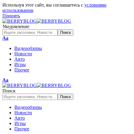
Используя этот сайт, вы соглашаетесь с
условиями
использования
.
Принять
Уведомление
Изменение
Аа
размера
Видеообзоры
шрифта
Новости
Авто
Игры
Прочее
Изменение
Аа
размера
шрифта
Поиск
Видеообзоры
Новости
Авто
Игры
Прочее