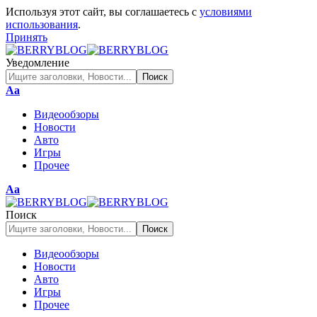
Используя этот сайт, вы соглашаетесь с
условиями
использования
.
Принять
Уведомление
Изменение
Аа
размера
Видеообзоры
шрифта
Новости
Авто
Игры
Прочее
Изменение
Аа
размера
шрифта
Поиск
Видеообзоры
Новости
Авто
Игры
Прочее