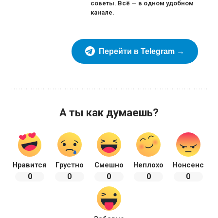
советы. Всё — в одном удобном
канале.
Перейти в Telegram →
А ты как думаешь?
Нравится
Грустно
Смешно
Неплохо
Нонсенс
0
0
0
0
0