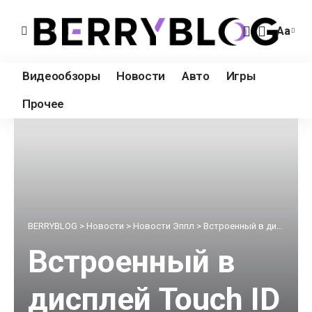
Аа
Измен
разме
Видеообзоры
Новости
Авто
Игры
шрифт
Прочее
BERRYBLOG
>
Новости
>
Новости Эппл
>
Встроенный в дисплей Touch ID и двойной аккумулятор – это iPhone 8
Встроенный в
дисплей Touch ID