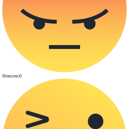
Нонсенс
0