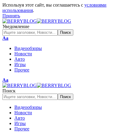
Используя этот сайт, вы соглашаетесь с
условиями
использования
.
Принять
Уведомление
Изменение
Аа
размера
Видеообзоры
шрифта
Новости
Авто
Игры
Прочее
Изменение
Аа
размера
шрифта
Поиск
Видеообзоры
Новости
Авто
Игры
Прочее