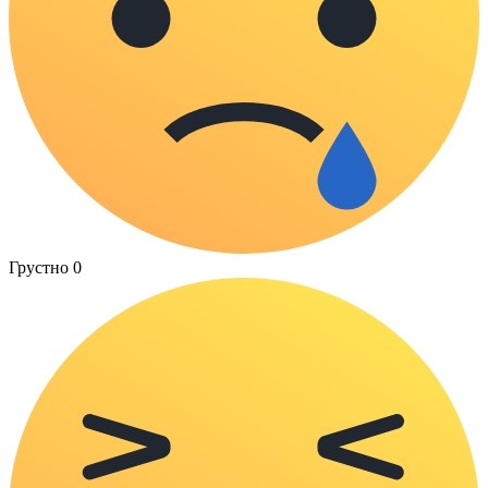
Грустно
0