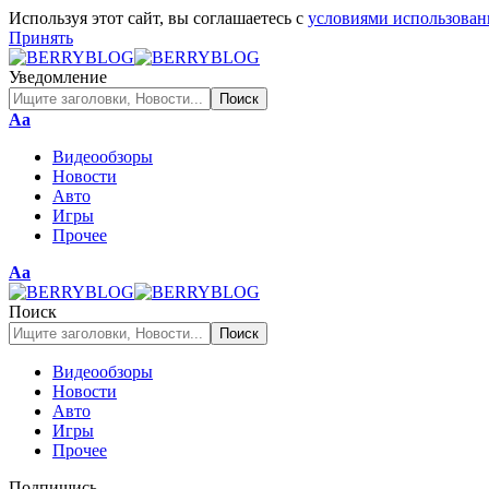
Используя этот сайт, вы соглашаетесь с
условиями использован
Принять
Уведомление
Изменение
Аа
размера
Видеообзоры
шрифта
Новости
Авто
Игры
Прочее
Изменение
Аа
размера
шрифта
Поиск
Видеообзоры
Новости
Авто
Игры
Прочее
Подпишись