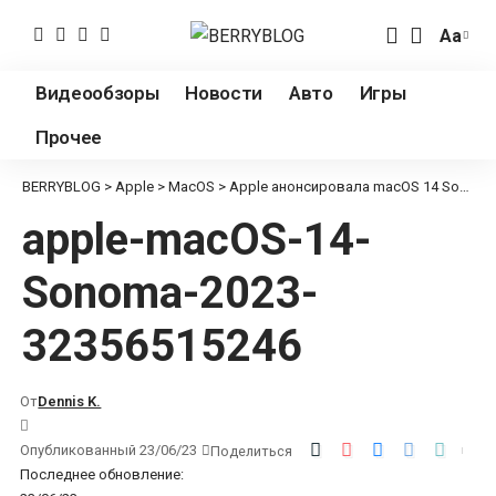
Аа
Измен
разме
Видеообзоры
Новости
Авто
Игры
шрифт
Прочее
BERRYBLOG
>
Apple
>
MacOS
>
Apple анонсировала macOS 14 Sonoma
apple-macOS-14-
Sonoma-2023-
32356515246
От
Dennis K.
Опубликованный 23/06/23
Поделиться
Последнее обновление: