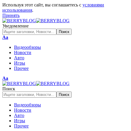
Используя этот сайт, вы соглашаетесь с
условиями
использования
.
Принять
Уведомление
Изменение
Аа
размера
Видеообзоры
шрифта
Новости
Авто
Игры
Прочее
Изменение
Аа
размера
шрифта
Поиск
Видеообзоры
Новости
Авто
Игры
Прочее