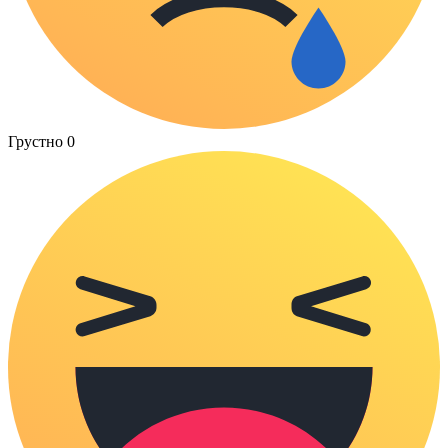
Грустно
0