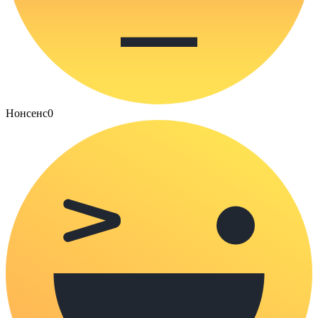
Нонсенс
0