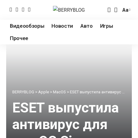
Аа
Измен
разме
Видеообзоры
Новости
Авто
Игры
шрифт
Прочее
BERRYBLOG
>
Apple
>
MacOS
>
ESET выпустила антивирус для macOS Sierra
ESET выпустила
антивирус для