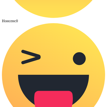
Нонсенс
0