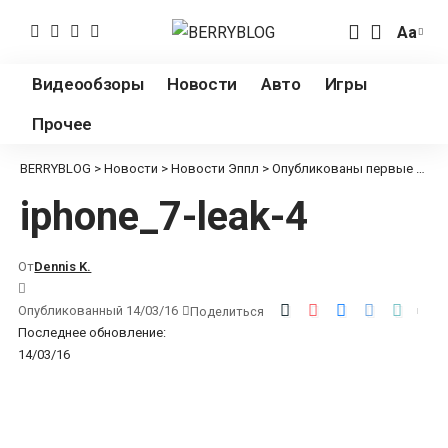
Аа
Измен
разме
Видеообзоры
Новости
Авто
Игры
шрифт
Прочее
BERRYBLOG
>
Новости
>
Новости Эппл
>
Опубликованы первые фото iPhone 7 и iPhone Pro: дизайн без антенных вставок и двойная камера
iphone_7-leak-4
От
Dennis K.
Опубликованный 14/03/16
Поделиться
Последнее обновление:
14/03/16