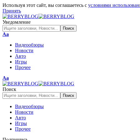
Используя этот сайт, вы соглашаетесь с
условиями использован
Принять
Уведомление
Изменение
Аа
размера
Видеообзоры
шрифта
Новости
Авто
Игры
Прочее
Изменение
Аа
размера
шрифта
Поиск
Видеообзоры
Новости
Авто
Игры
Прочее
Подпишись