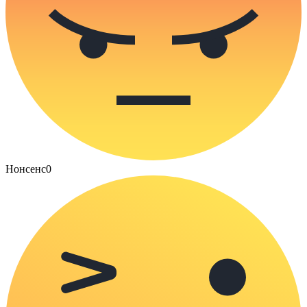
Нонсенс
0