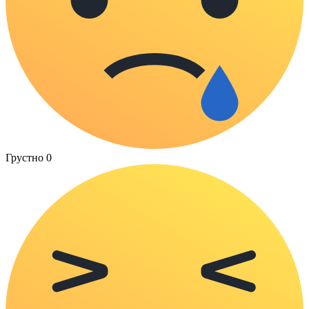
Грустно
0